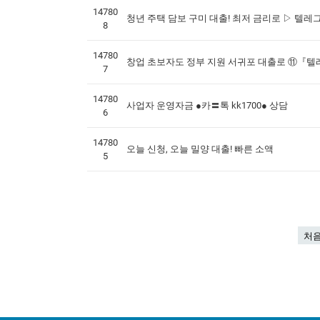
14780
청년 주택 담보 구미 대출! 최저 금리로 ▷ 텔레그램
8
14780
창업 초보자도 정부 지원 서귀포 대출로 ⑪『텔레그
7
14780
사업자 운영자금 ●카〓톡 kk1700● 상담
6
14780
오늘 신청, 오늘 밀양 대출! 빠른 소액
5
처