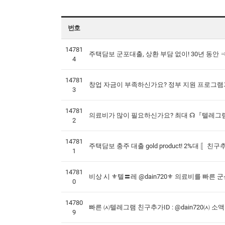
번호
14781
주택담보 군포대출, 상환 부담 없이! 30년 동안 
4
14781
창업 자금이 부족하신가요? 정부 지원 프로그램과
3
14781
의료비가 많이 필요하신가요? 최대 ☊『텔레그램 상
2
14781
주택담보 충주 대출 gold product! 2%대 〚친구
1
14781
비상 시 ⚜텔〓레 @dain720⚜ 의료비를 빠른 
0
14780
빠른 ㈆텔레그램 친구추가ID : @dain720㈆
9