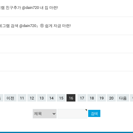
 친구추가 @dain720 내 집 마련!
램 검색 @dain720』⑪ 쉽게 자금 마련!
음
이전
11
12
13
14
15
16
17
18
19
20
다음