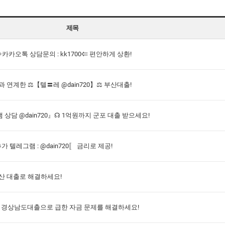
제목
⇒카카오톡 상담문의 : kk1700⇐ 편안하게 상환!
 연계한 ⚖【텔〓레 @dain720】⚖ 부산대출!
담 @dain720』☊ 1억원까지 군포 대출 받으세요!
추가 텔레그램 : @dain720〚 금리로 제공!
군산 대출로 해결하세요!
 소액 경상남도대출으로 급한 자금 문제를 해결하세요!