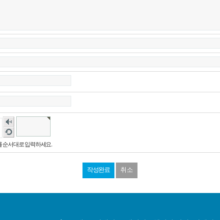
숫
자
새
음
로
 순서대로 입력하세요.
성
고
듣
침
기
취소