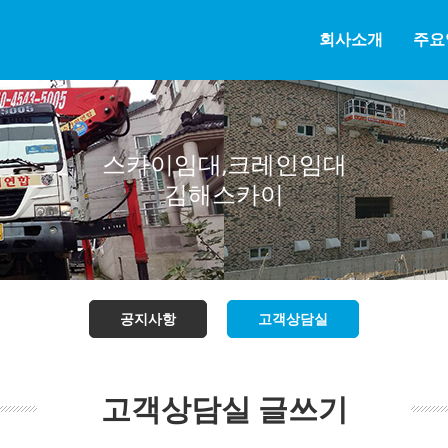
회사소개
주요
스카이임대,크레인임대
김해스카이
공지사항
고객상담실
고객상담실 글쓰기