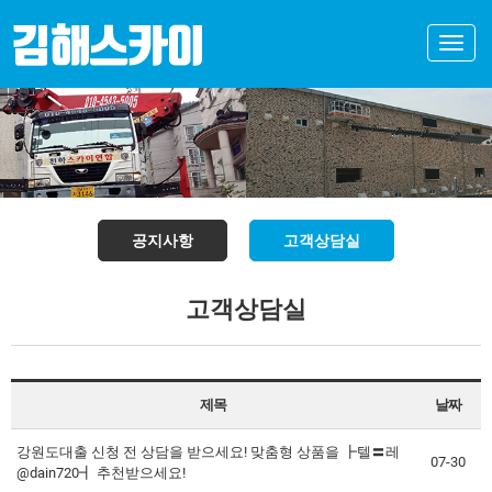
Toggle
naviga
공지사항
고객상담실
고객상담실
제목
날짜
강원도대출 신청 전 상담을 받으세요! 맞춤형 상품을 ┣텔〓레
07-30
@dain720┫ 추천받으세요!