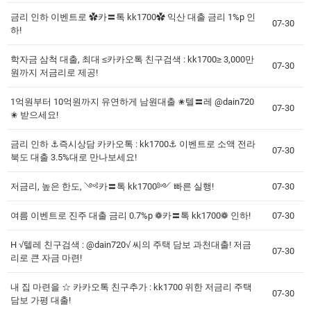
금리 인하 이벤트로 ✿카〓톡 kk1700✿ 익산 대출 금리 1%p 인
07-30
하!
학자금 삼척 대출, 최대 ≤카카오톡 친구검색 : kk1700≥ 3,000만
07-30
원까지 저금리로 제공!
1억원부터 10억원까지 유연하게 남원대출 ✬텔〓레 @dain720
07-30
✬ 받으세요!
금리 인하 ⚓즉시상담 카카오톡 : kk1700⚓ 이벤트로 소액 전라
07-30
북도 대출 3.5%대로 만나보세요!
저금리, 높은 한도, ༺카〓톡 kk1700༻ 빠른 실행!
07-30
여름 이벤트로 진주 대출 금리 0.7%p ❁카〓톡 kk1700❁ 인하!
07-30
H √텔레 친구검색 : @dain720√ 씨의 주택 담보 과천대출! 저금
07-30
리로 큰 자금 마련!
내 집 마련을 ☆ 카카오톡 친구추가 : kk1700 위한 저금리 주택
07-30
담보 가평 대출!