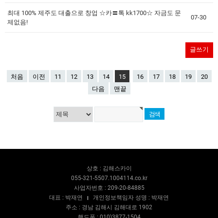
최대 100% 제주도 대출으로 창업 ☆카〓톡 kk1700☆ 자금도 문
07-30
제없음!
글쓰기
처음
이전
11
12
13
14
15
16
17
18
19
20
다음
맨끝
상호 : 김해스카이
055-321-5507.1004114.co.kr
사업자번호 : 209-20-84885
대표 : 박재연
개인정보책임자 성명 : 박재연
주소 : 경남 김해시 김해대로 1902
핸드폰 : 010)3877-1504