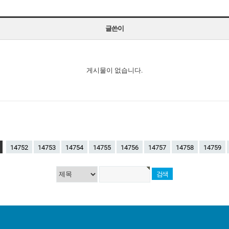
글쓴이
게시물이 없습니다.
14752
14753
14754
14755
14756
14757
14758
14759