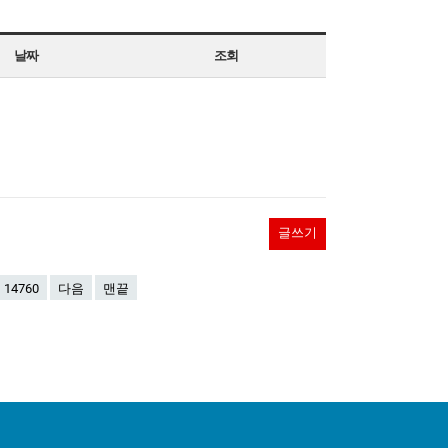
날짜
조회
글쓰기
14760
다음
맨끝