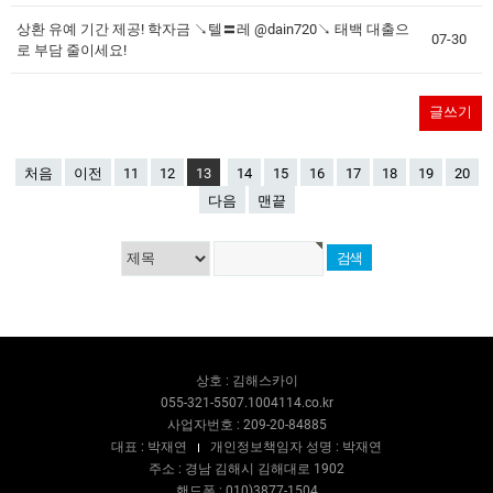
상환 유예 기간 제공! 학자금 ↘텔〓레 @dain720↘ 태백 대출으
07-30
로 부담 줄이세요!
글쓰기
처음
이전
11
12
13
14
15
16
17
18
19
20
다음
맨끝
상호 : 김해스카이
055-321-5507.1004114.co.kr
사업자번호 : 209-20-84885
대표 : 박재연
개인정보책임자 성명 : 박재연
주소 : 경남 김해시 김해대로 1902
핸드폰 : 010)3877-1504