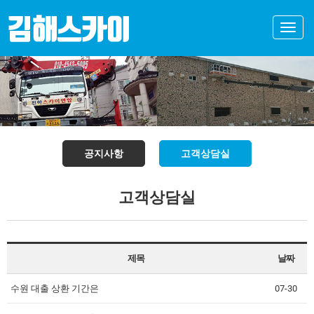
Toggle
naviga
공지사항
고객상담실
고객상담실
제목
날짜
수원 대출 상환 기간은
07-30