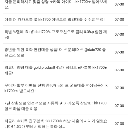
지금 문의하시고 맞춤 상담 ➜카톡 아이디 : kk1700➜ 받아보세
07-30
요.
여름 ▷ 카카오톡 ID kk1700 이벤트로 밀양대출 수수료 무료!
07-30
특별 ✎텔레 ID : @dain720✎ 프로모션으로 금리 0.3%p 할인 제
07-30
공!
중년을 위한 특화 연천대출 상품! 더 ☞문의ID ☞ @dain720 좋
07-30
은 조건으로
의료비 양평 대출 gold product! 4%대 금리로 ●카〓톡 kk1700●
07-30
제공!
무이자 할부 이벤트 진행 중! 0% 금리로 군포대출 ☞상담문의 k
07-30
k1700☜ 받으세요!
7년 상환으로 안정적으로 자동차 ★ 카카오톡 상담ID : kk1700
07-30
할부 하남 대출 이용!
저금리 ⚛카톡 친구검색 : kk1700⚛ 하남 대출의 시대가 열렸습
07-30
니다! 1.5%대부터 시작하는 특화 상…