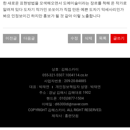
한 새로운 표현방법을 모색해오면서 도예미술이라는 장르를 척해 온 작가로
알려져 있다 도자기 작가인 쏘쏘이가 직접 만든 예쁜 도자기 악세사리인가
봐요 인정보이긴 하지만 홍보가 될 것 같아 이렇 노출합니다
이전글
다음글
수정
삭제
목록
글쓰기
상호 : 김해스카이
055-321-5507.1004114.co.kr
사업자번호 : 209-20-84885
대표 : 박재연
개인정보책임자 성명 : 박재연
주소 : 경남 김해시 김해대로 1902
핸드폰 : 010)3877-1504
이메일 : dl6300dl@naver.com
COPYRIGHT 김해스카이. ALL RIGHT RESERVED.
제작사 : 홍련닷컴