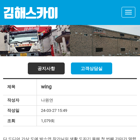
Toggle
naviga
공지사항
고객상담실
wing
제목
작성자
나원연
작성일
24-03-27 15:49
조회
1,079회
다 드디어 가삼 도예 박소연 작가님의 생활 도자기 올해 첫 번째 가마가 열렸