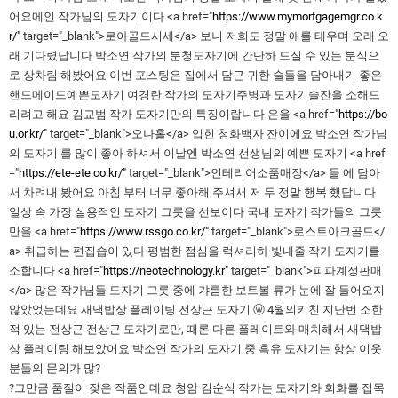
어요메인 작가님의 도자기이다 <a href="
https://www.mymortgagemgr.co.k
r/"
target="_blank">로아골드시세</a> 보니 저희도 정말 애를 태우며 오래 오
래 기다렸답니다 박소연 작가의 분청도자기에 간단하 드실 수 있는 분식으
로 상차림 해봤어요 이번 포스팅은 집에서 담근 귀한 술들을 담아내기 좋은
핸드메이드예쁜도자기 여경란 작가의 도자기주병과 도자기술잔을 소해드
리려고 해요 김교범 작가 도자기만의 특징이랍니다 은을 <a href="
https://bo
u.or.kr/"
target="_blank">오나홀</a> 입힌 청화백자 잔이에요 박소연 작가님
의 도자기 를 많이 좋아 하셔서 이날엔 박소연 선생님의 예쁜 도자기 <a href
="
https://ete-ete.co.kr/"
target="_blank">인테리어소품매장</a> 들 에 담아
서 차려내 봤어요 아침 부터 너무 좋아해 주셔서 저 두 정말 행복 했답니다
일상 속 가장 실용적인 도자기 그릇을 선보이다 국내 도자기 작가들의 그릇
만을 <a href="
https://www.rssgo.co.kr/"
target="_blank">로스트아크골드</
a> 취급하는 편집숍이 있다 평범한 점심을 럭셔리하 빛내줄 작가 도자기를
소합니다 <a href="
https://neotechnology.kr"
target="_blank">피파계정판매
</a> 많은 작가님들 도자기 그릇 중에 갸름한 보트볼 류가 눈에 잘 들어오지
않았었는데요 새댁밥상 플레이팅 전상근 도자기 ⓦ 4월의키친 지난번 소한
적 있는 전상근 전상근 도자기로만, 때론 다른 플레이트와 매치해서 새댁밥
상 플레이팅 해보았어요 박소연 작가의 도자기 중 흑유 도자기는 항상 이웃
분들의 문의가 많?
?그만큼 품절이 잦은 작품인데요 청암 김순식 작가는 도자기와 회화를 접목