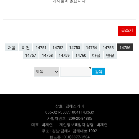
게시물이 없습니다.
글쓰기
처음
이전
14751
14752
14753
14754
14755
14756
14757
14758
14759
14760
다음
맨끝
상호 : 김해스카이
055-321-5507.1004114.co.kr
사업자번호 : 209-20-84885
대표 : 박재연
개인정보책임자 성명 : 박재연
주소 : 경남 김해시 김해대로 1902
핸드폰 : 010)3877-1504