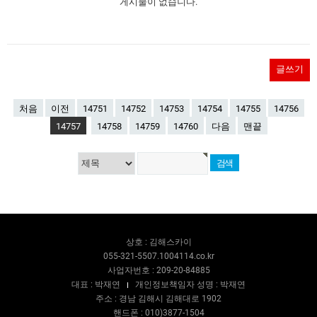
게시물이 없습니다.
글쓰기
처음
이전
14751
14752
14753
14754
14755
14756
14757
14758
14759
14760
다음
맨끝
상호 : 김해스카이
055-321-5507.1004114.co.kr
사업자번호 : 209-20-84885
대표 : 박재연
개인정보책임자 성명 : 박재연
주소 : 경남 김해시 김해대로 1902
핸드폰 : 010)3877-1504